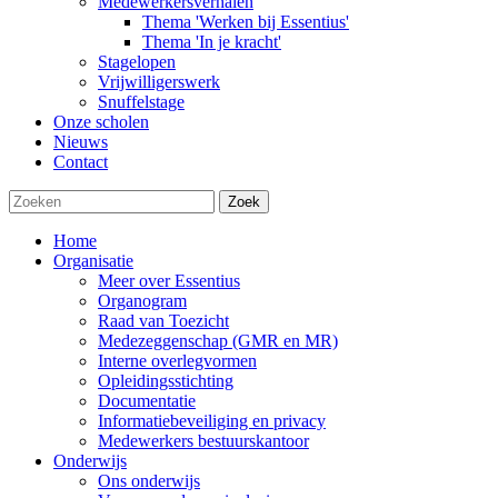
Medewerkersverhalen
Thema 'Werken bij Essentius'
Thema 'In je kracht'
Stagelopen
Vrijwilligerswerk
Snuffelstage
Onze scholen
Nieuws
Contact
Zoek
Home
Organisatie
Meer over Essentius
Organogram
Raad van Toezicht
Medezeggenschap (GMR en MR)
Interne overlegvormen
Opleidingsstichting
Documentatie
Informatiebeveiliging en privacy
Medewerkers bestuurskantoor
Onderwijs
Ons onderwijs