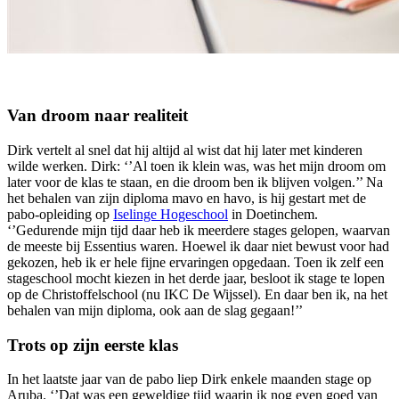
Van droom naar realiteit
Dirk vertelt al snel dat hij altijd al wist dat hij later met kinderen
wilde werken. Dirk: ‘’Al toen ik klein was, was het mijn droom om
later voor de klas te staan, en die droom ben ik blijven volgen.’’ Na
het behalen van zijn diploma mavo en havo, is hij gestart met de
pabo-opleiding op
Iselinge Hogeschool
in Doetinchem.
‘’Gedurende mijn tijd daar heb ik meerdere stages gelopen, waarvan
de meeste bij Essentius waren. Hoewel ik daar niet bewust voor had
gekozen, heb ik er hele fijne ervaringen opgedaan. Toen ik zelf een
stageschool mocht kiezen in het derde jaar, besloot ik stage te lopen
op de Christoffelschool (nu IKC De Wijssel). En daar ben ik, na het
behalen van mijn diploma, ook aan de slag gegaan!’’
Trots op zijn eerste klas
In het laatste jaar van de pabo liep Dirk enkele maanden stage op
Aruba. ‘’Dat was een geweldige tijd waarin ik nog even goed van