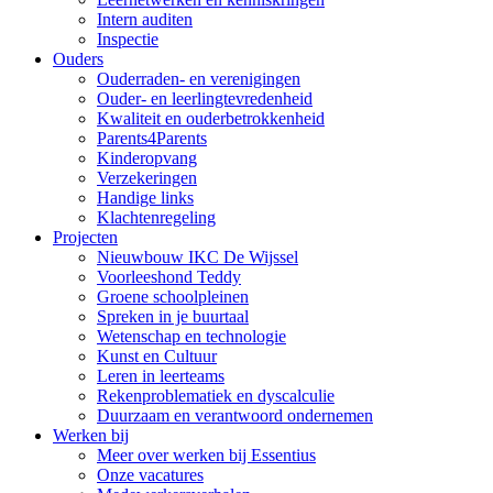
Intern auditen
Inspectie
Ouders
Ouderraden- en verenigingen
Ouder- en leerlingtevredenheid
Kwaliteit en ouderbetrokkenheid
Parents4Parents
Kinderopvang
Verzekeringen
Handige links
Klachtenregeling
Projecten
Nieuwbouw IKC De Wijssel
Voorleeshond Teddy
Groene schoolpleinen
Spreken in je buurtaal
Wetenschap en technologie
Kunst en Cultuur
Leren in leerteams
Rekenproblematiek en dyscalculie
Duurzaam en verantwoord ondernemen
Werken bij
Meer over werken bij Essentius
Onze vacatures