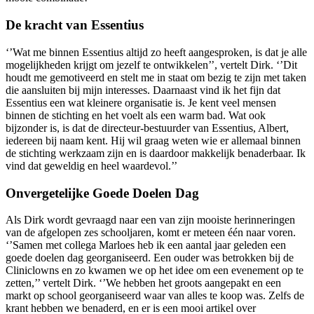
De kracht van Essentius
‘’Wat me binnen Essentius altijd zo heeft aangesproken, is dat je alle
mogelijkheden krijgt om jezelf te ontwikkelen’’, vertelt Dirk. ‘’Dit
houdt me gemotiveerd en stelt me in staat om bezig te zijn met taken
die aansluiten bij mijn interesses. Daarnaast vind ik het fijn dat
Essentius een wat kleinere organisatie is. Je kent veel mensen
binnen de stichting en het voelt als een warm bad. Wat ook
bijzonder is, is dat de directeur-bestuurder van Essentius, Albert,
iedereen bij naam kent. Hij wil graag weten wie er allemaal binnen
de stichting werkzaam zijn en is daardoor makkelijk benaderbaar. Ik
vind dat geweldig en heel waardevol.’’
Onvergetelijke Goede Doelen Dag
Als Dirk wordt gevraagd naar een van zijn mooiste herinneringen
van de afgelopen zes schooljaren, komt er meteen één naar voren.
‘’Samen met collega Marloes heb ik een aantal jaar geleden een
goede doelen dag georganiseerd. Een ouder was betrokken bij de
Cliniclowns en zo kwamen we op het idee om een evenement op te
zetten,’’ vertelt Dirk. ‘’We hebben het groots aangepakt en een
markt op school georganiseerd waar van alles te koop was. Zelfs de
krant hebben we benaderd, en er is een mooi artikel over