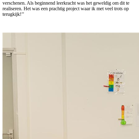
verschenen. Als beginnend leerkracht was het geweldig om dit te
realiseren. Het was een prachtig project waar ik met veel trots op
terugkijk!’’