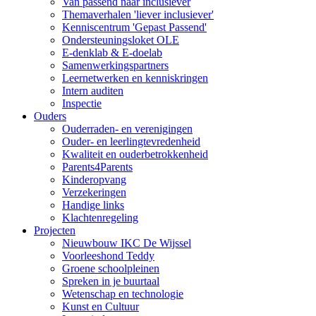
Van passend naar inclusiever
Themaverhalen 'liever inclusiever'
Kenniscentrum 'Gepast Passend'
Ondersteuningsloket OLE
E-denklab & E-doelab
Samenwerkingspartners
Leernetwerken en kenniskringen
Intern auditen
Inspectie
Ouders
Ouderraden- en verenigingen
Ouder- en leerlingtevredenheid
Kwaliteit en ouderbetrokkenheid
Parents4Parents
Kinderopvang
Verzekeringen
Handige links
Klachtenregeling
Projecten
Nieuwbouw IKC De Wijssel
Voorleeshond Teddy
Groene schoolpleinen
Spreken in je buurtaal
Wetenschap en technologie
Kunst en Cultuur