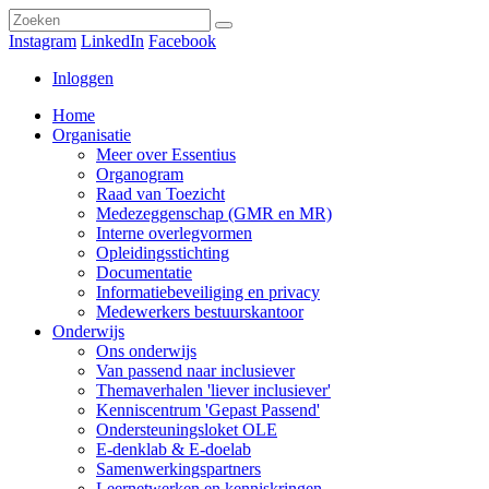
Instagram
LinkedIn
Facebook
Inloggen
Home
Organisatie
Meer over Essentius
Organogram
Raad van Toezicht
Medezeggenschap (GMR en MR)
Interne overlegvormen
Opleidingsstichting
Documentatie
Informatiebeveiliging en privacy
Medewerkers bestuurskantoor
Onderwijs
Ons onderwijs
Van passend naar inclusiever
Themaverhalen 'liever inclusiever'
Kenniscentrum 'Gepast Passend'
Ondersteuningsloket OLE
E-denklab & E-doelab
Samenwerkingspartners
Leernetwerken en kenniskringen