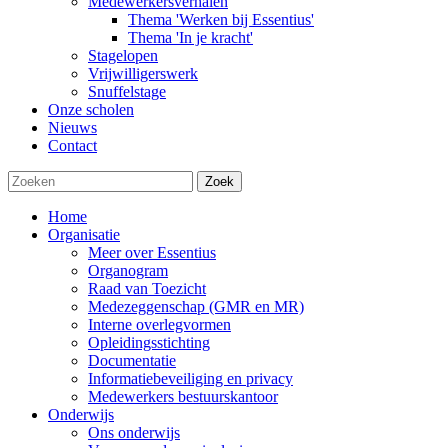
Medewerkersverhalen
Thema 'Werken bij Essentius'
Thema 'In je kracht'
Stagelopen
Vrijwilligerswerk
Snuffelstage
Onze scholen
Nieuws
Contact
Zoek
Home
Organisatie
Meer over Essentius
Organogram
Raad van Toezicht
Medezeggenschap (GMR en MR)
Interne overlegvormen
Opleidingsstichting
Documentatie
Informatiebeveiliging en privacy
Medewerkers bestuurskantoor
Onderwijs
Ons onderwijs