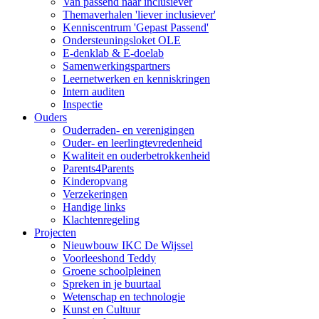
Van passend naar inclusiever
Themaverhalen 'liever inclusiever'
Kenniscentrum 'Gepast Passend'
Ondersteuningsloket OLE
E-denklab & E-doelab
Samenwerkingspartners
Leernetwerken en kenniskringen
Intern auditen
Inspectie
Ouders
Ouderraden- en verenigingen
Ouder- en leerlingtevredenheid
Kwaliteit en ouderbetrokkenheid
Parents4Parents
Kinderopvang
Verzekeringen
Handige links
Klachtenregeling
Projecten
Nieuwbouw IKC De Wijssel
Voorleeshond Teddy
Groene schoolpleinen
Spreken in je buurtaal
Wetenschap en technologie
Kunst en Cultuur