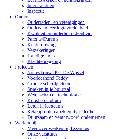
Intern auditen
Inspectie
Ouders
Ouderraden- en verenigingen
Ouder- en leerlingtevredenheid
Kwaliteit en ouderbetrokkenheid
Parents4Parents
Kinderopvang
Verzekeringen
Handige links
Klachtenregeling
Projecten
Nieuwbouw IKC De Wijssel
Voorleeshond Teddy
Groene schoolpleinen
Spreken in je buurtaal
Wetenschap en technologie
Kunst en Cultuur
Leren in leerteams
Rekenproblematiek en dyscalculie
Duurzaam en verantwoord ondernemen
Werken bij
Meer over werken bij Essentius
Onze vacatures