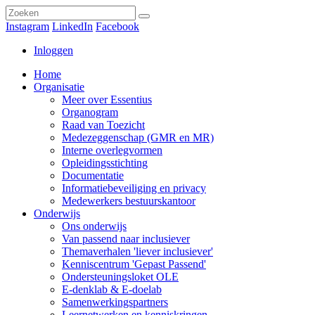
Instagram
LinkedIn
Facebook
Inloggen
Home
Organisatie
Meer over Essentius
Organogram
Raad van Toezicht
Medezeggenschap (GMR en MR)
Interne overlegvormen
Opleidingsstichting
Documentatie
Informatiebeveiliging en privacy
Medewerkers bestuurskantoor
Onderwijs
Ons onderwijs
Van passend naar inclusiever
Themaverhalen 'liever inclusiever'
Kenniscentrum 'Gepast Passend'
Ondersteuningsloket OLE
E-denklab & E-doelab
Samenwerkingspartners
Leernetwerken en kenniskringen